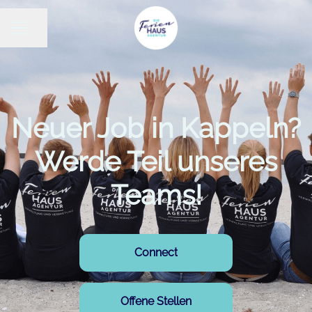
Seite teilen
KARRIEREMENÜ
Neuer Job in Kappeln?
Werde Teil unseres
Teams!
Connect
Offene Stellen