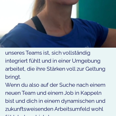
Dann bist du richtig bei uns. Warum? Weil
wir wissen, dass unsere Mitarbeiterinnen
und Mitarbeiter von
Die FERIENHAUS-
AGENTUR
im OstseeResort Olpenitz das
Herzstück unseres Erfolgs sind.
Wir wollen, dass jede Person, die Teil
unseres Teams ist, sich vollständig
integriert fühlt und in einer Umgebung
arbeitet, die ihre Stärken voll zur Geltung
bringt.
Wenn du also auf der Suche nach einem
neuen Team und einem Job in Kappeln
bist und dich in einem dynamischen und
zukunftsweisenden Arbeitsumfeld wohl